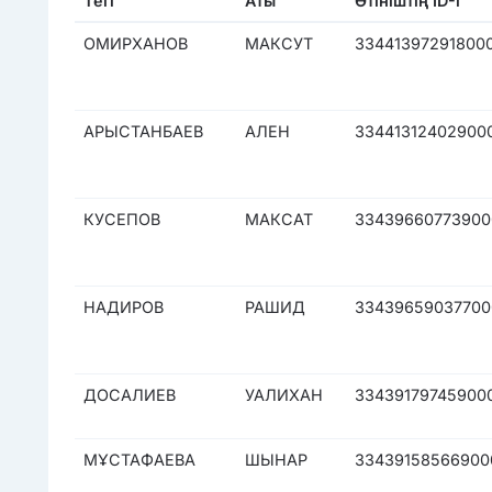
Тегі
Аты
Өтініштің ID-і
ОМИРХАНОВ
МАКСУТ
33441397291800
АРЫСТАНБАЕВ
АЛЕН
33441312402900
КУСЕПОВ
МАКСАТ
33439660773900
НАДИРОВ
РАШИД
33439659037700
ДОСАЛИЕВ
УАЛИХАН
33439179745900
МҰСТАФАЕВА
ШЫНАР
33439158566900