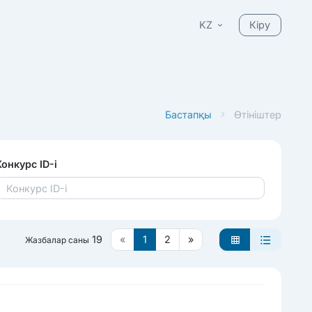
KZ
Кіру
Бастапқы
Өтініштер
Конкурс ID-і
19
«
1
2
»
Жазбалар саны