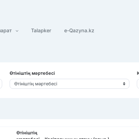
парат
Talapker
e-Qazyna.kz
Өтініштің мәртебесі
Өтініштің мәртебесі
Өтініштің