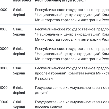
мәртебесі
Кәсіпорынның атауы (орыс.)
0000
Өтініш
Республиканское государственное предпр
берілді
"Национальный центр аккредитации" Коми
Министерства торговли и интеграции Рес
0000
Өтініш
Республиканское государственное предпр
берілді
"Национальный центр аккредитации" Коми
Министерства торговли и интеграции Рес
0000
Өтініш
Республиканское государственное предпр
берілді
"Национальный центр аккредитации" Коми
Министерства торговли и интеграции Рес
0000
Өтініш
Республиканское государственное предпр
берілді
проблем горения" Комитета науки Минист
Казахстан
0000
Өтініш
Государственное коммунальное казенное
берілді
досуга"
0000
Өтініш
Государственное коммунальное казенное 
берілді
поселка Белкол