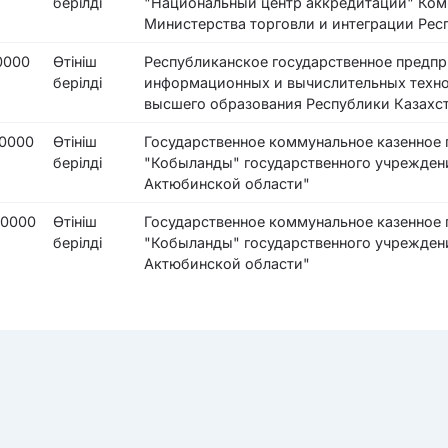
берілді
"Национальный центр аккредитации" Коми
Министерства торговли и интеграции Рес
0000
Өтініш
Республиканское государственное предпр
берілді
информационных и вычислительных техно
высшего образования Республики Казахс
0000
Өтініш
Государственное коммунальное казенное
берілді
"Кобыланды" государственного учреждени
Актюбинской области"
00000
Өтініш
Государственное коммунальное казенное
берілді
"Кобыланды" государственного учреждени
Актюбинской области"