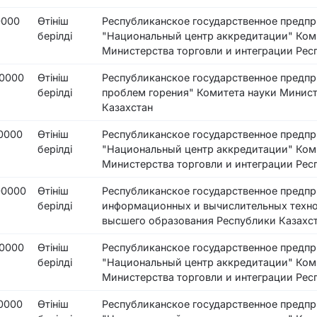
0000
Өтініш
Республиканское государственное предпр
берілді
"Национальный центр аккредитации" Коми
Министерства торговли и интеграции Рес
0000
Өтініш
Республиканское государственное предпр
берілді
проблем горения" Комитета науки Минист
Казахстан
0000
Өтініш
Республиканское государственное предпр
берілді
"Национальный центр аккредитации" Коми
Министерства торговли и интеграции Рес
00000
Өтініш
Республиканское государственное предпр
берілді
информационных и вычислительных техно
высшего образования Республики Казахс
0000
Өтініш
Республиканское государственное предпр
берілді
"Национальный центр аккредитации" Коми
Министерства торговли и интеграции Рес
0000
Өтініш
Республиканское государственное предпр