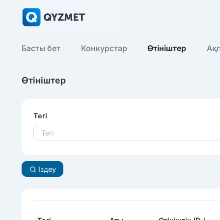
Басты бет
Конкурстар
Өтініштер
Ақ
Өтініштер
Тегі
Іздеу