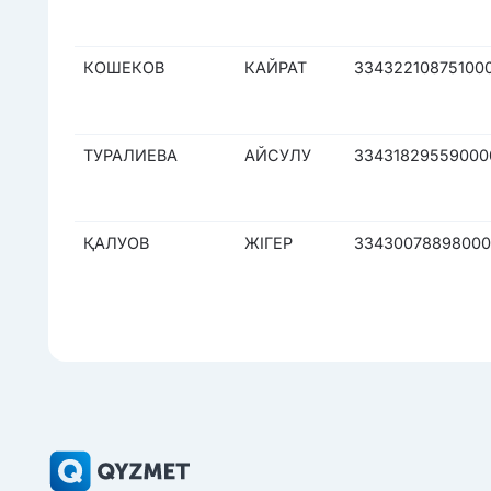
КОШЕКОВ
КАЙРАТ
33432210875100
ТУРАЛИЕВА
АЙСУЛУ
33431829559000
ҚАЛУОВ
ЖІГЕР
3343007889800