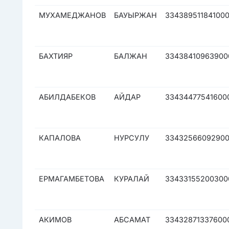
МУХАМЕДЖАНОВ
БАУЫРЖАН
33438951184100
БАХТИЯР
БАЛЖАН
33438410963900
АБИЛДАБЕКОВ
АЙДАР
33434477541600
КАПАЛОВА
НУРСУЛУ
3343256609290
ЕРМАГАМБЕТОВА
КУРАЛАЙ
33433155200300
АКИМОВ
АБСАМАТ
33432871337600